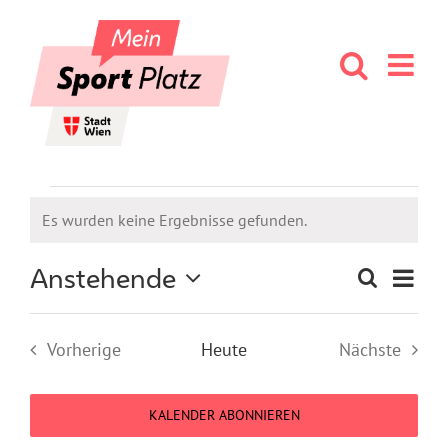
Skip
to
content
Veranstaltungen
Es wurden keine Ergebnisse gefunden.
Notice
Ver
Anstehende
Suche
Veran
Liste
Datum
Ans
wählen.
Suche
Nav
Vorherige
Heute
Nächste
Veranstaltungen
Veranstal
und
KALENDER ABONNIEREN
Ansic