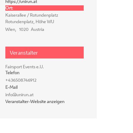
https://unirun.at
Ort:
Kaiserallee / Rotundenplatz
Rotundenplatz, Höhe WU
Wien
,
1020
Austria
Veranstalter
Fairsport Events e.U.
Telefon
+436508746912
E-Mail
info@unirun.at
Veranstalter-Website anzeigen