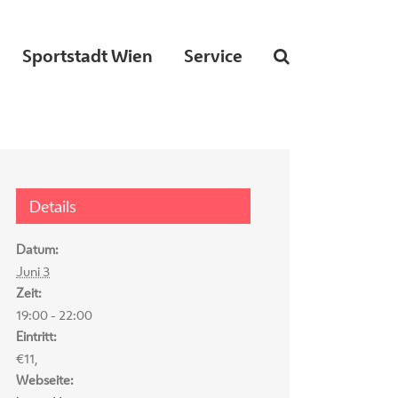
Sportstadt Wien
Service
Details
Datum:
Juni 3
Zeit:
19:00 - 22:00
Eintritt:
€11,
Webseite: