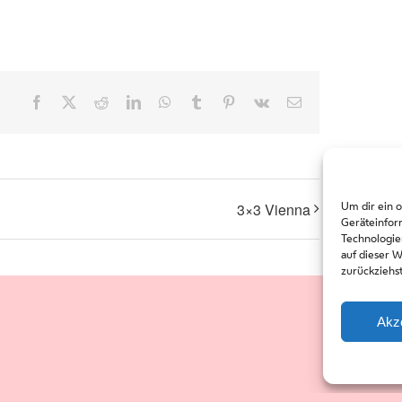
Facebook
X
Reddit
LinkedIn
WhatsApp
Tumblr
Pinterest
Vk
Email
Um dir ein 
3×3 Vienna
Geräteinfor
Technologie
auf dieser 
zurückziehs
Akz