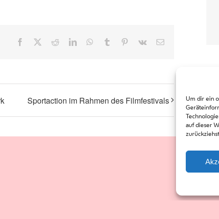
Facebook
X
Reddit
LinkedIn
WhatsApp
Tumblr
Pinterest
Vk
Email
Um dir ein 
rk
Sportaction im Rahmen des Filmfestivals
Geräteinfor
Technologie
auf dieser 
zurückziehs
Akz