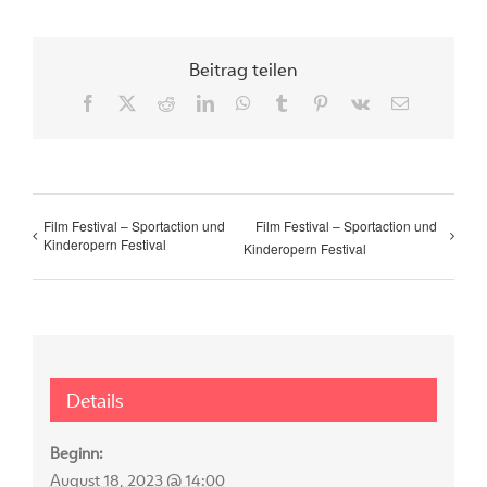
Beitrag teilen
Facebook
X
Reddit
LinkedIn
WhatsApp
Tumblr
Pinterest
Vk
Email
Film Festival – Sportaction und
Film Festival – Sportaction und
Kinderopern Festival
Kinderopern Festival
Details
Beginn:
August 18, 2023 @ 14:00