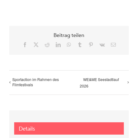
Beitrag teilen
Facebook
X
Reddit
LinkedIn
WhatsApp
Tumblr
Pinterest
Vk
Email
Sportaction im Rahmen des
WE&ME Seestadtlauf
Filmfestivals
2026
Details