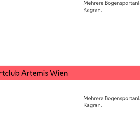
Mehrere Bogensportanla
Kagran.
rtclub Artemis Wien
Mehrere Bogensportanla
Kagran.