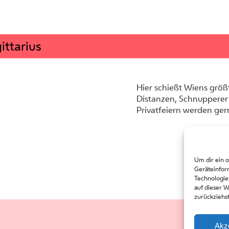
ittarius
Hier schießt Wiens größt
Distanzen, Schnupperer
Privatfeiern werden ger
Um dir ein 
Geräteinfor
Technologie
auf dieser 
zurückziehs
Akz