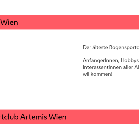
 Wien
Der älteste Bogensportc
AnfängerInnen, Hobbysp
InteressentInnen aller Al
willkommen!
tclub Artemis Wien