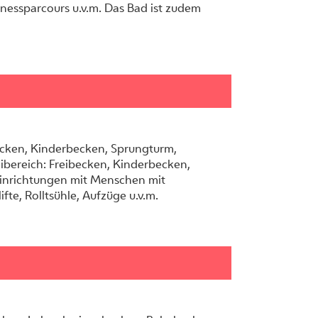
tnessparcours u.v.m. Das Bad ist zudem
cken, Kinderbecken, Sprungturm,
eibereich: Freibecken, Kinderbecken,
Einrichtungen mit Menschen mit
te, Rolltsühle, Aufzüge u.v.m.