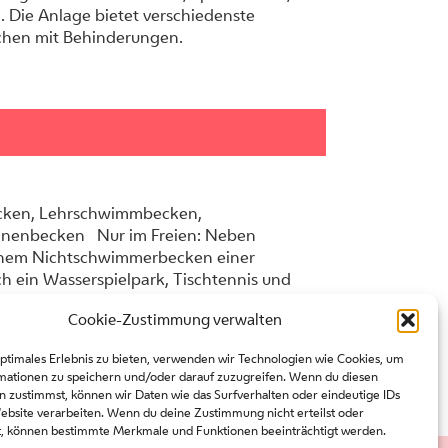
. Die Anlage bietet verschiedenste
chen mit Behinderungen.
cken, Lehrschwimmbecken,
innenbecken Nur im Freien: Neben
inem Nichtschwimmerbecken einer
h ein Wasserspielpark, Tischtennis und
r Menschen mit Behinderungen gibt es
Cookie-Zustimmung verwalten
d einen Treppenlift.
optimales Erlebnis zu bieten, verwenden wir Technologien wie Cookies, um
mationen zu speichern und/oder darauf zuzugreifen. Wenn du diesen
n zustimmst, können wir Daten wie das Surfverhalten oder eindeutige IDs
Website verarbeiten. Wenn du deine Zustimmung nicht erteilst oder
t, können bestimmte Merkmale und Funktionen beeinträchtigt werden.